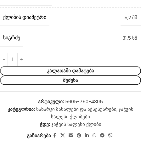
ᲥᲚᲘᲑᲘᲡ ᲓᲘᲐᲛᲔᲢᲠᲘ
5,2 მმ
ᲡᲘᲒᲠᲫᲔ
31,5 სმ
ᲙᲐᲚᲐᲗᲐᲨᲘ ᲓᲐᲛᲐᲢᲔᲑᲐ
ᲨᲔᲫᲔᲜᲐ
არტიკული:
5605-750-4305
კატეგორია:
სახარჯი მასალები და აქსესუარები
,
ჯაჭვის
სალესი ქლიბები
ჭდე:
ჯაჭვის სალესი ქლიბი
გაზიარება