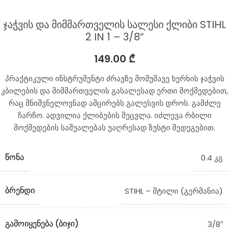
ჯაჭვის და მიმმართველის სალესი ქლიბი STIHL
2 IN 1 – 3/8″
149.00
₾
პრაქტიკული ინსტრუმენტი ძრავზე მომუშავე ხერხის ჯაჭვის
კბილების და მიმმართველის გასალესად ერთი მოქმედებით,
რაც მნიშვნელოვნად ამცირებს გალესვის დროს. გამძლე
ჩარჩო. ადვილია ქლიბების შეცვლა. იძლევა რბილი
მოქმედების საშუალებას უაღრესად ზუსტი შედეგებით.
ᲬᲝᲜᲐ
0.4 კგ
ᲑᲠᲔᲜᲓᲘ
STIHL – შტილი (გერმანია)
ᲒᲐᲛᲝᲘᲧᲔᲜᲔᲑᲐ (ᲑᲘᲯᲘ)
3/8″