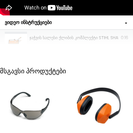
ვიდეო ინსტრუქციები
ჯაჭვის სალესი ქლიბის კომპლექტი STIHL SHARPENING 
0:16
მსგავსი პროდუქტები