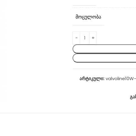
ᲛᲝᲪᲣᲚᲝᲑᲐ
არტიკული:
valvoline10W
გა