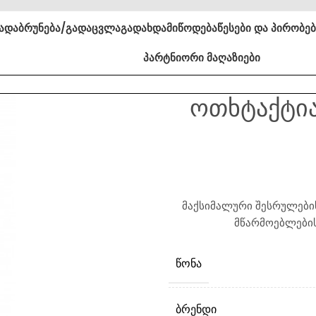
ა
დაბრუნება/გადაცვლა
გადახდა
მიწოდება
წესები და პირობე
პარტნიორი მაღაზიები
ოთხტაქტია
მაქსიმალური შესრულების
მწარმოებლების
ᲬᲝᲜᲐ
ᲑᲠᲔᲜᲓᲘ