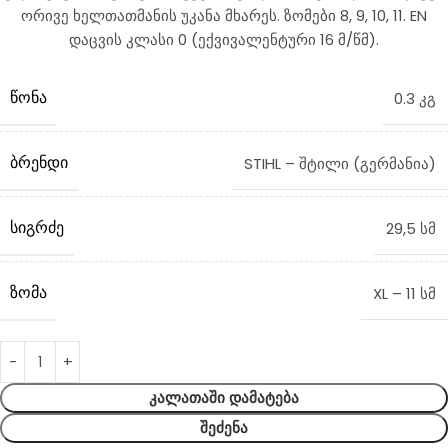
ორივე ხელთათმანის უკანა მხარეს. ზომები 8, 9, 10, 11. EN
დაცვის კლასი 0 (ექვივალენტური 16 მ/წმ).
ᲬᲝᲜᲐ
0.3 კგ
ᲑᲠᲔᲜᲓᲘ
STIHL – შტილი (გერმანია)
ᲡᲘᲒᲠᲫᲔ
29,5 სმ
ᲖᲝᲛᲐ
XL – 11 სმ
ᲙᲐᲚᲐᲗᲐᲨᲘ ᲓᲐᲛᲐᲢᲔᲑᲐ
ᲨᲔᲫᲔᲜᲐ