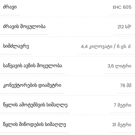
ᲫᲠᲐᲕᲘ
EHC 605
ᲫᲠᲐᲕᲘᲡ ᲛᲝᲪᲣᲚᲝᲑᲐ
212 სმ³
ᲡᲘᲛᲫᲚᲐᲕᲠᲔ
4,4 კილოვატი / 6 ცხ. ძ.
ᲡᲐᲬᲕᲐᲕᲘᲡ ᲐᲕᲖᲘᲡ ᲛᲝᲪᲣᲚᲝᲑᲐ
3,6 ლიტრი
ᲙᲝᲜᲔᲥᲢᲝᲠᲔᲑᲘᲡ ᲓᲘᲐᲛᲔᲢᲠᲘ
76 მმ
ᲬᲧᲚᲘᲡ ᲐᲛᲝᲢᲣᲛᲑᲕᲘᲡ ᲡᲘᲛᲐᲦᲚᲔ
7 მეტრი
ᲬᲧᲚᲘᲡ ᲛᲘᲬᲝᲓᲔᲑᲘᲡ ᲡᲘᲛᲐᲦᲚᲔ
31 მეტრი