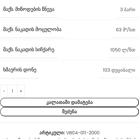
ᲛᲐᲥᲡ. ᲛᲘᲬᲝᲓᲔᲑᲘᲡ ᲬᲜᲔᲕᲐ
3 ბარი
ᲛᲐᲥᲡ. ᲜᲐᲙᲐᲓᲘᲡ ᲛᲝᲪᲣᲚᲝᲑᲐ
63 მ³/სთ
ᲛᲐᲥᲡ. ᲜᲐᲙᲐᲓᲘᲡ ᲡᲘᲩᲥᲐᲠᲔ
1050 ლ/წთ
ᲮᲛᲐᲣᲠᲘᲡ ᲓᲝᲜᲔ
103 დეციბალი
ᲙᲐᲚᲐᲗᲐᲨᲘ ᲓᲐᲛᲐᲢᲔᲑᲐ
ᲨᲔᲫᲔᲜᲐ
არტიკული:
VB04-011-2000