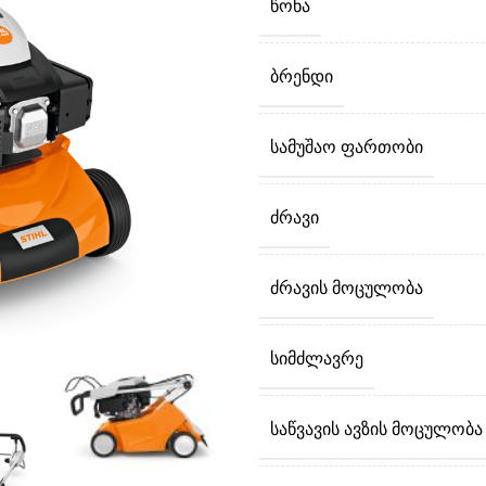
ᲬᲝᲜᲐ
ᲑᲠᲔᲜᲓᲘ
ᲡᲐᲛᲣᲨᲐᲝ ᲤᲐᲠᲗᲝᲑᲘ
ᲫᲠᲐᲕᲘ
ᲫᲠᲐᲕᲘᲡ ᲛᲝᲪᲣᲚᲝᲑᲐ
ᲡᲘᲛᲫᲚᲐᲕᲠᲔ
ᲡᲐᲬᲕᲐᲕᲘᲡ ᲐᲕᲖᲘᲡ ᲛᲝᲪᲣᲚᲝᲑᲐ