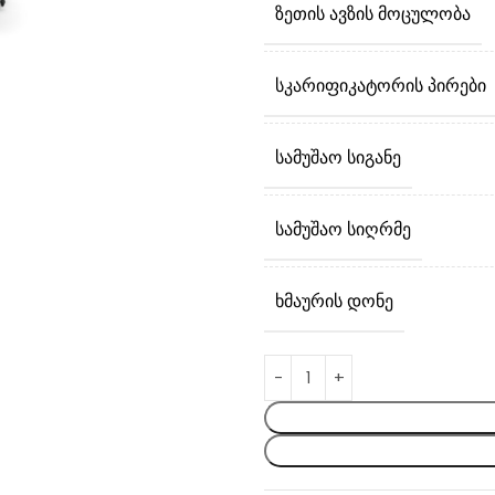
ᲖᲔᲗᲘᲡ ᲐᲕᲖᲘᲡ ᲛᲝᲪᲣᲚᲝᲑᲐ
ᲡᲙᲐᲠᲘᲤᲘᲙᲐᲢᲝᲠᲘᲡ ᲞᲘᲠᲔᲑᲘ
ᲡᲐᲛᲣᲨᲐᲝ ᲡᲘᲒᲐᲜᲔ
ᲡᲐᲛᲣᲨᲐᲝ ᲡᲘᲦᲠᲛᲔ
ᲮᲛᲐᲣᲠᲘᲡ ᲓᲝᲜᲔ