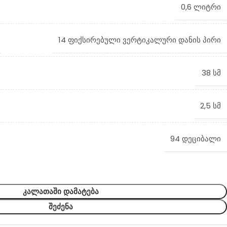
0,6 ლიტრი
14 ფიქსირებული ვერტიკალური დანის პირი
38 სმ
2,5 სმ
94 დეციბალი
ᲙᲐᲚᲐᲗᲐᲨᲘ ᲓᲐᲛᲐᲢᲔᲑᲐ
ᲨᲔᲫᲔᲜᲐ