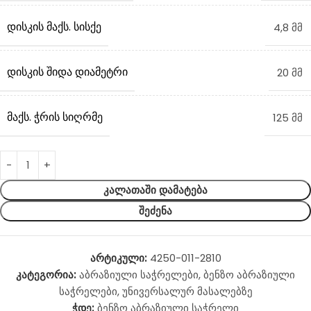
ᲓᲘᲡᲙᲘᲡ ᲛᲐᲥᲡ. ᲡᲘᲡᲥᲔ
4,8 მმ
ᲓᲘᲡᲙᲘᲡ ᲨᲘᲓᲐ ᲓᲘᲐᲛᲔᲢᲠᲘ
20 მმ
ᲛᲐᲥᲡ. ᲭᲠᲘᲡ ᲡᲘᲦᲠᲛᲔ
125 მმ
ᲙᲐᲚᲐᲗᲐᲨᲘ ᲓᲐᲛᲐᲢᲔᲑᲐ
ᲨᲔᲫᲔᲜᲐ
არტიკული:
4250-011-2810
კატეგორია:
აბრაზიული საჭრელები
,
ბენზო აბრაზიული
საჭრელები
,
უნივერსალურ მასალებზე
ჭდე:
ბენზო აბრაზიული საჭრელი