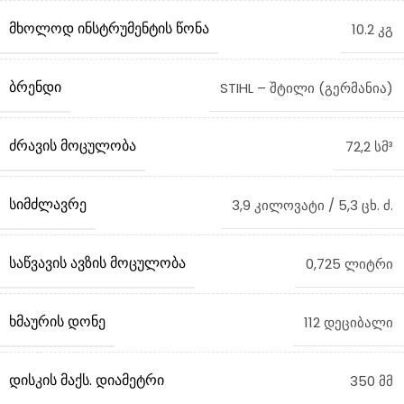
ᲛᲮᲝᲚᲝᲓ ᲘᲜᲡᲢᲠᲣᲛᲔᲜᲢᲘᲡ ᲬᲝᲜᲐ
10.2 კგ
ᲑᲠᲔᲜᲓᲘ
STIHL – შტილი (გერმანია)
ᲫᲠᲐᲕᲘᲡ ᲛᲝᲪᲣᲚᲝᲑᲐ
72,2 სმ³
ᲡᲘᲛᲫᲚᲐᲕᲠᲔ
3,9 კილოვატი / 5,3 ცხ. ძ.
ᲡᲐᲬᲕᲐᲕᲘᲡ ᲐᲕᲖᲘᲡ ᲛᲝᲪᲣᲚᲝᲑᲐ
0,725 ლიტრი
ᲮᲛᲐᲣᲠᲘᲡ ᲓᲝᲜᲔ
112 დეციბალი
ᲓᲘᲡᲙᲘᲡ ᲛᲐᲥᲡ. ᲓᲘᲐᲛᲔᲢᲠᲘ
350 მმ