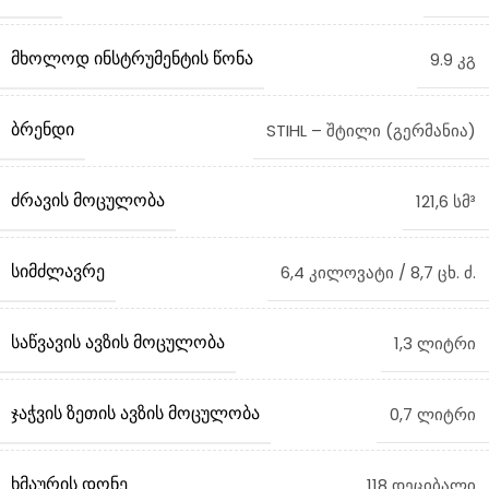
ᲛᲮᲝᲚᲝᲓ ᲘᲜᲡᲢᲠᲣᲛᲔᲜᲢᲘᲡ ᲬᲝᲜᲐ
9.9 კგ
ᲑᲠᲔᲜᲓᲘ
STIHL – შტილი (გერმანია)
ᲫᲠᲐᲕᲘᲡ ᲛᲝᲪᲣᲚᲝᲑᲐ
121,6 სმ³
ᲡᲘᲛᲫᲚᲐᲕᲠᲔ
6,4 კილოვატი / 8,7 ცხ. ძ.
ᲡᲐᲬᲕᲐᲕᲘᲡ ᲐᲕᲖᲘᲡ ᲛᲝᲪᲣᲚᲝᲑᲐ
1,3 ლიტრი
ᲯᲐᲭᲕᲘᲡ ᲖᲔᲗᲘᲡ ᲐᲕᲖᲘᲡ ᲛᲝᲪᲣᲚᲝᲑᲐ
0,7 ლიტრი
ᲮᲛᲐᲣᲠᲘᲡ ᲓᲝᲜᲔ
118 დეციბალი