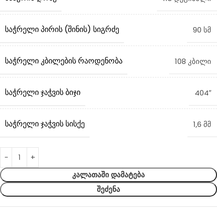
ᲡᲐᲭᲠᲔᲚᲘ ᲞᲘᲠᲘᲡ (ᲨᲘᲜᲘᲡ) ᲡᲘᲒᲠᲫᲔ
90 სმ
ᲡᲐᲭᲠᲔᲚᲘ ᲙᲑᲘᲚᲔᲑᲘᲡ ᲠᲐᲝᲓᲔᲜᲝᲑᲐ
108 კბილი
ᲡᲐᲭᲠᲔᲚᲘ ᲯᲐᲭᲕᲘᲡ ᲑᲘᲯᲘ
404″
ᲡᲐᲭᲠᲔᲚᲘ ᲯᲐᲭᲕᲘᲡ ᲡᲘᲡᲥᲔ
1,6 მმ
ᲙᲐᲚᲐᲗᲐᲨᲘ ᲓᲐᲛᲐᲢᲔᲑᲐ
ᲨᲔᲫᲔᲜᲐ