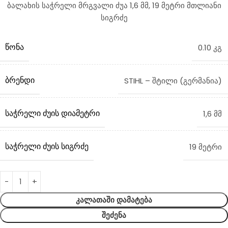
ბალახის საჭრელი მრგვალი ძუა 1,6 მმ, 19 მეტრი მთლიანი
სიგრძე
ᲬᲝᲜᲐ
0.10 კგ
ᲑᲠᲔᲜᲓᲘ
STIHL – შტილი (გერმანია)
ᲡᲐᲭᲠᲔᲚᲘ ᲫᲣᲘᲡ ᲓᲘᲐᲛᲔᲢᲠᲘ
1,6 მმ
ᲡᲐᲭᲠᲔᲚᲘ ᲫᲣᲘᲡ ᲡᲘᲒᲠᲫᲔ
19 მეტრი
ᲙᲐᲚᲐᲗᲐᲨᲘ ᲓᲐᲛᲐᲢᲔᲑᲐ
ᲨᲔᲫᲔᲜᲐ