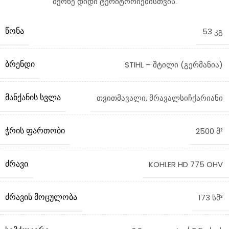
მქონე დიდი ტერიტორიებისთვის.
ᲬᲝᲜᲐ
53 კგ
ᲑᲠᲔᲜᲓᲘ
STIHL – შტილი (გერმანია)
ᲛᲐᲜᲥᲐᲜᲘᲡ ᲡᲕᲚᲐ
თვითმავალი, მრავალსიჩქარიანი
ᲭᲠᲘᲡ ᲤᲐᲠᲗᲝᲑᲘ
2500 მ²
ᲫᲠᲐᲕᲘ
KOHLER HD 775 OHV
ᲫᲠᲐᲕᲘᲡ ᲛᲝᲪᲣᲚᲝᲑᲐ
173 სმ³