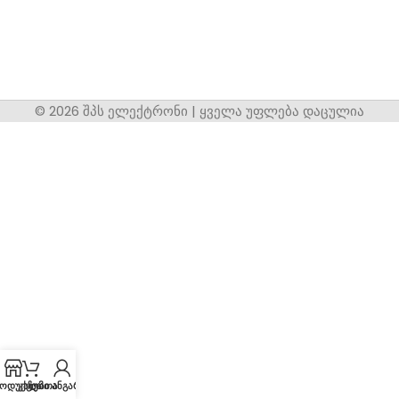
© 2026 შპს ელექტრონი | ყველა უფლება დაცულია
ოდუქცია
კალათა
ჩემი ანგარიში