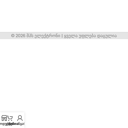
© 2026 შპს ელექტრონი | ყველა უფლება დაცულია
ოდუქცია
კალათა
ჩემი ანგარიში