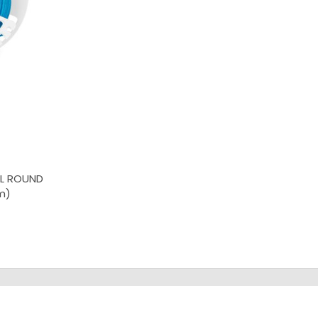
HL ROUND
m)